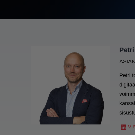
Petr
ASIA
Petri 
digita
voimme
kansai
sisust
Vie