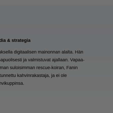
dia & strategia
ksella digitaalisen mainonnan alalta. Hän
sapuolisesti ja valmistuvat ajallaan. Vapaa-
aailman suloisimman rescue-koiran, Fanin
tunnettu kahvinrakastaja, ja ei ole
hvikuppinsa.