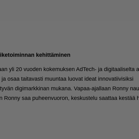
iiketoiminnan kehittäminen
n yli 20 vuoden kokemuksen AdTech- ja digitaaliselta al
 ja osaa taitavasti muuntaa luovat ideat innovatiivisiksi
hittyvän digimarkkinan mukana. Vapaa-ajallaan Ronny naut
Kun Ronny saa puheenvuoron, keskustelu saattaa kestää 