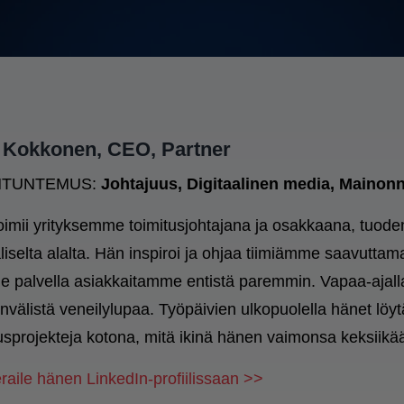
i Kokkonen, CEO, Partner
NTUNTEMUS:
Jo
htajuus, Digitaalinen media, Maino
toimii yrityksemme toimitusjohtajana ja osakkaana, tu
aliselta alalta. Hän inspiroi ja ohjaa tiimiämme saavuttam
 palvella asiakkaitamme entistä paremmin. Vapaa-ajallaa
nvälistä veneilylupaa. Työpäivien ulkopuolella hänet löyt
usprojekteja kotona, mitä ikinä hänen vaimonsa keksiikä
raile hänen LinkedIn-profiilissaan >>