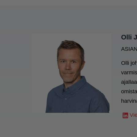
Olli 
ASIA
Olli j
varmis
ajalla
omista
harvin
Vie