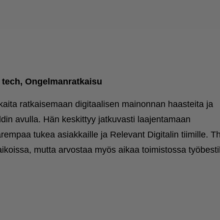
 tech, Ongelmanratkaisu
kkaita ratkaisemaan digitaalisen mainonnan haasteita ja
din avulla. Hän keskittyy jatkuvasti laajentamaan
arempaa tukea asiakkaille ja Relevant Digitalin tiimille. T
aikoissa, mutta arvostaa myös aikaa toimistossa työbest