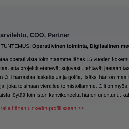
Järvilehto, COO, Partner
NTUNTEMUS:
Operatiivinen toiminta
, Digitaalinen me
ohtaa operatiivista toimintaamme lähes 15 vuoden kokemu
taa, että projektit etenevät sujuvasti, tehtävät jaetaan ta
an Olli harrastaa laskettelua ja golfia, lisäksi hän on m
ja, joka toisinaan vierailee toimistollamme. Olli on myös 
aista löytää toimiston kahvikoneelta hänen unohtunut ka
raile hänen LinkedIn-profiilissaan >>