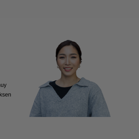
huy
iksen