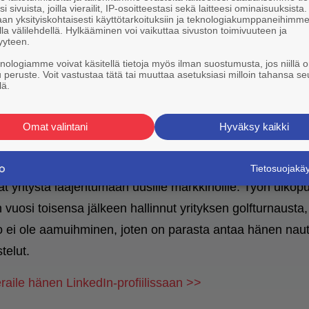
i sivuista, joilla vierailit, IP-osoitteestasi sekä laitteesi ominaisuuksista
an yksityiskohtaisesti käyttötarkoituksiin ja teknologiakumppaneihimm
la välilehdellä. Hylkääminen voi vaikuttaa sivuston toimivuuteen ja
yyteen.
knologiamme voivat käsitellä tietoja myös ilman suostumusta, jos niillä o
u peruste. Voit vastustaa tätä tai muuttaa asetuksiasi milloin tahansa se
o Vihanto, Director, Partnerships, Partner
lä.
NTUNTEMUS:
Media Pioneeri, Kumppanuuksien kehit
Omat valintani
Hyväksy kaikki
on yksi Relevant Digitalin perustajajäsenistä. Lähes
 tekee hänestä todellisen pioneerin. Nykyään hänen rool
Tietosuojak
at yritystä laajentumaan uusille markkinoille. Työn ulkop
 vuosi toisensa jälkeen hallinnut yrityksen golfturnausta,
ei ole aamuihminen, joten on parasta antaa hänen nautt
telut.
raile hänen LinkedIn-profiilissaan >>