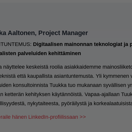
ka Aaltonen, Project Manager
NTUNTEMUS:
Digitaalisen mainonnan teknologiat ja pr
alisten palveluiden kehittäminen
 näyttelee keskeistä roolia asiakkaidemme mainosliike
eknistä että kaupallista asiantuntemusta. Yli kymmenen 
uiden konsultoinnista Tuukka tuo mukanaan syvällisen 
an ketterän kehityksen käytännöistä. Vapaa-ajallaan Tuukk
llisyydestä, nykytaiteesta, pyöräilystä ja korkealaatuisis
eraile hänen LinkedIn-profiilissaan >>