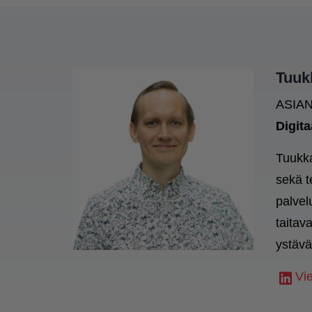
Tuuk
ASIA
Digita
Tuukka
sekä t
palvel
taitav
ystävä
Vi