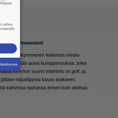
. Pääset
e
n siihen
uraavalla
täminen, Innovointi
 kolmen vuosikymmenen kokemus media-
insa on löytää uusia kumppanuuksia, jotka
äytäntömme
uolella Kimmon suurin intohimo on golf, ja
 jättäen kilpailijansa kauas taakseen.
ia kahvinsa rauhassa ennen kuin aloittaa