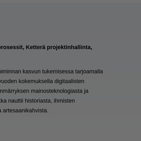
osessit, Ketterä projektinhallinta,
toiminnan kasvun tukemisessa tarjoamalla
vuoden kokemuksella digitaalisten
ymmärryksen mainosteknologiasta ja
a nauttii historiasta, ihmisten
ta artesaanikahvista.