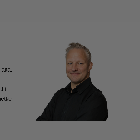
alta.
tii
hetken